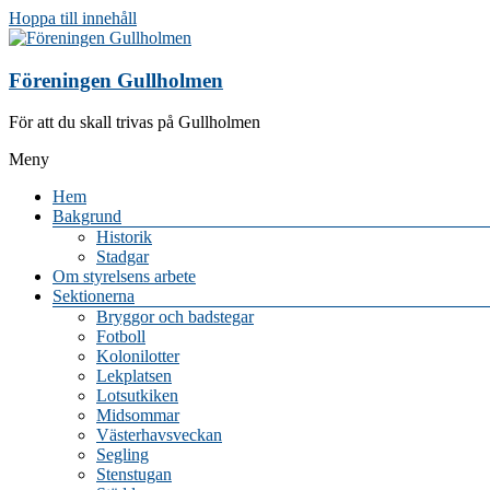
Hoppa till innehåll
Föreningen Gullholmen
För att du skall trivas på Gullholmen
Meny
Hem
Bakgrund
Historik
Stadgar
Om styrelsens arbete
Sektionerna
Bryggor och badstegar
Fotboll
Kolonilotter
Lekplatsen
Lotsutkiken
Midsommar
Västerhavsveckan
Segling
Stenstugan